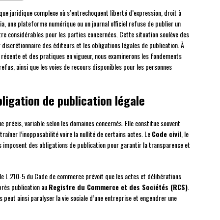
que juridique complexe où s’entrechoquent liberté d’expression, droit à
a, une plateforme numérique ou un journal officiel refuse de publier un
re considérables pour les parties concernées. Cette situation soulève des
 discrétionnaire des éditeurs et les obligations légales de publication. À
e récente et des pratiques en vigueur, nous examinerons les fondements
 refus, ainsi que les voies de recours disponibles pour les personnes
ligation de publication légale
ue précis, variable selon les domaines concernés. Elle constitue souvent
raîner l’inopposabilité voire la nullité de certains actes. Le
Code civil
, le
s imposent des obligations de publication pour garantir la transparence et
icle L.210-5 du Code de commerce prévoit que les actes et délibérations
près publication au
Registre du Commerce et des Sociétés (RCS)
.
s peut ainsi paralyser la vie sociale d’une entreprise et engendrer une