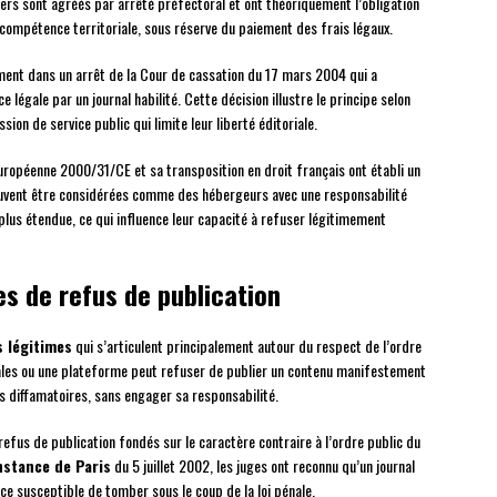
iers sont agréés par arrêté préfectoral et ont théoriquement l’obligation
 compétence territoriale, sous réserve du paiement des frais légaux.
ment dans un arrêt de la Cour de cassation du 17 mars 2004 qui a
e légale par un journal habilité. Cette décision illustre le principe selon
sion de service public qui limite leur liberté éditoriale.
 européenne 2000/31/CE et sa transposition en droit français ont établi un
peuvent être considérées comme des hébergeurs avec une responsabilité
lus étendue, ce qui influence leur capacité à refuser légitimement
es de refus de publication
 légitimes
qui s’articulent principalement autour du respect de l’ordre
ales ou une plateforme peut refuser de publier un contenu manifestement
opos diffamatoires, sans engager sa responsabilité.
refus de publication fondés sur le caractère contraire à l’ordre public du
nstance de Paris
du 5 juillet 2002, les juges ont reconnu qu’un journal
ce susceptible de tomber sous le coup de la loi pénale.