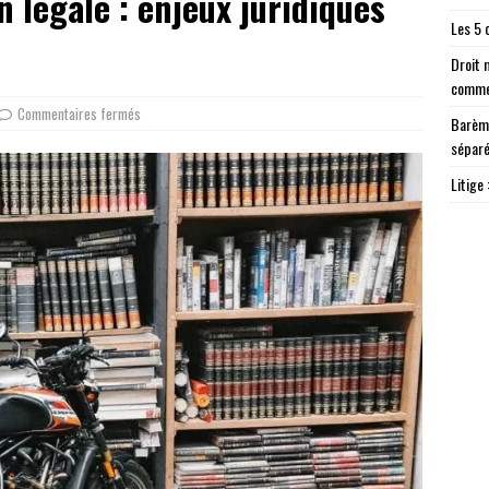
n légale : enjeux juridiques
Les 5 
Droit 
comme
Commentaires fermés
Barème
sépar
Litige