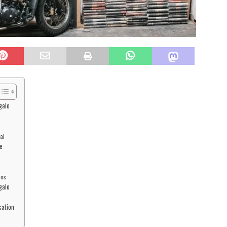
gale
al
e
ons
gale
cation