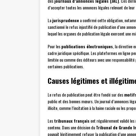
des
journaux d’annonces légales (JAL)
. Ces dern
d’accepter toutes les annonces légales relevant de leur
La
jurisprudence
a confirmé cette obligation, notam
sanctionné le refus injustifié de publication d’une annonc
lequel les organes de publication légale exercent une mis
Pour les
publications électroniques
, la directive
cadre juridique spécifique. Les plateformes en ligne 
limitée ou comme des éditeurs avec une responsabilité p
certaines publications.
Causes légitimes et illégitim
Le refus de publication peut être fondé sur des
motifs
public et des bonnes mœurs. Un journal d’annonces lég
illicite, comme l’incitation à la haine raciale ou les pr
Les
tribunaux français
ont régulièrement validé les 
contenu. Dans une décision du
Tribunal de Grande I
pouvait légitimement refuser la publication d’une annon