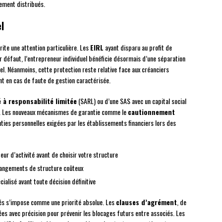
ement distribués.
l
ite une attention particulière. Les
EIRL
ayant disparu au profit de
r défaut, l’entrepreneur individuel bénéficie désormais d’une séparation
l. Néanmoins, cette protection reste relative face aux créanciers
t en cas de faute de gestion caractérisée.
 à responsabilité limitée
(SARL) ou d’une SAS avec un capital social
e. Les nouveaux mécanismes de garantie comme le
cautionnement
nties personnelles exigées par les établissements financiers lors des
eur d’activité avant de choisir votre structure
changements de structure coûteux
alisé avant toute décision définitive
iés s’impose comme une priorité absolue. Les
clauses d’agrément
, de
ées avec précision pour prévenir les blocages futurs entre associés. Les