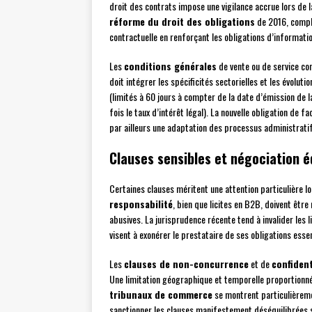
droit des contrats impose une vigilance accrue lors de
réforme du droit des obligations
de 2016, compl
contractuelle en renforçant les obligations d’informatio
Les
conditions générales
de vente ou de service con
doit intégrer les spécificités sectorielles et les évol
(limités à 60 jours à compter de la date d’émission de la
fois le taux d’intérêt légal). La nouvelle obligation de 
par ailleurs une adaptation des processus administrati
Clauses sensibles et négociation é
Certaines clauses méritent une attention particulière lo
responsabilité
, bien que licites en B2B, doivent être
abusives. La jurisprudence récente tend à invalider les 
visent à exonérer le prestataire de ses obligations essen
Les
clauses de non-concurrence
et de
confident
Une limitation géographique et temporelle proportionnée
tribunaux de commerce
se montrent particulièremen
sanctionner les clauses manifestement déséquilibrées