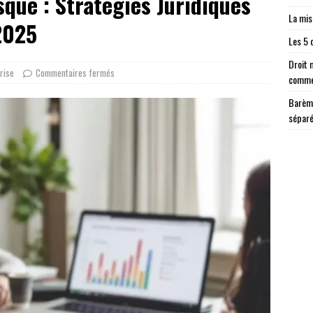
que : Stratégies Juridiques
La mis
 2025
Les 5 
Droit 
rise
Commentaires fermés
comme
Barème
sépar