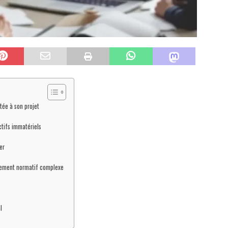
ptée à son projet
ctifs immatériels
er
nement normatif complexe
l