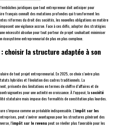
’embûches juridiques que tout entrepreneur doit anticiper pour
aire français connaît des mutations profondes qui transforment les
entes réformes du droit des sociétés, les nouvelles obligations en matière
é imposent une vigilance accrue. Face à ces défis, adopter des stratégies
 une nécessité absolue pour tout porteur de projet souhaitant minimiser
un écosystème entrepreneurial de plus en plus complexe.
 : choisir la structure adaptée à son
gulaire de tout projet entrepreneurial. En 2025, ce choix s’avère plus
tuts hybrides et l’évolution des cadres traditionnels. La
ment, présente des limitations en termes de chiffre d’affaires et de
ontraignantes pour une activité en croissance. À l’opposé, la
société
ilité statutaire mais impose des formalités de constitution plus lourdes.
cture s’impose comme un préalable indispensable. L’
impôt sur les
ntreprises, peut s’avérer avantageux pour les structures générant des
verse, l’
impôt sur le revenu
peut se révéler plus favorable pour les