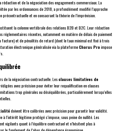
 la rédaction et de la négociation des engagements commerciaux. La
étée par les ordonnances de 2018, a profondément modifié l’approche
n précontractuelle et en consacrant la théorie de l’imprévision.
stituent la colonne vertébrale des relations B2B et B2C. Leur rédaction
utions réglementaires récentes, notamment en matière de délais de paiement
 facture) et de pénalités de retard (dont le taux minimal est fixé à trois
facturation électronique généralisée via la plateforme
Chorus Pro
impose
fs.
quilibrée
rs de la négociation contractuelle. Les
clauses limitatives de
 rédigées avec précision pour éviter leur requalification en clauses
limitations trop générales ou déséquilibrées, particulièrement lorsqu’elles
tielles.
ialité
doivent être calibrées avec précision pour garantir leur validité.
 à l’intérêt légitime protégé s’impose, sous peine de nullité. Les
t vigilants quant à l’équilibre contractuel et n’hésitent plus à
 sur le fondement de l’abus de dépendance économique.