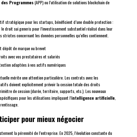
n des Programmes
(APP) ou l’utilisation de solutions blockchain de
ctif stratégique pour les startups, bénéficient d’une double protection :
r le droit sui generis pour l’investissement substantiel réalisé dans leur
s strictes concernant les données personnelles qu’elles contiennent.
out dépôt de marque ou brevet
its avec vos prestataires et salariés
tection adaptées à vos actifs numériques
tuelle mérite une attention particulière. Les contrats avec les
atifs doivent explicitement prévoir la cession totale des droits
rimètre de cession (durée, territoire, supports, etc.). Les nouveaux
écifiques pour les utilisations impliquant l’
intelligence artificielle
,
rentissage.
nticiper pour mieux négocier
ectement la pérennité de l’entreprise. En 2025, l’évolution constante du