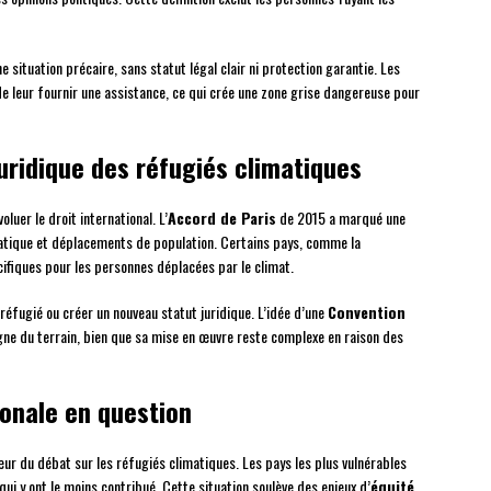
e situation précaire, sans statut légal clair ni protection garantie. Les
de leur fournir une assistance, ce qui crée une zone grise dangereuse pour
uridique des réfugiés climatiques
oluer le droit international. L’
Accord de Paris
de 2015 a marqué une
matique et déplacements de population. Certains pays, comme la
cifiques pour les personnes déplacées par le climat.
réfugié ou créer un nouveau statut juridique. L’idée d’une
Convention
ne du terrain, bien que sa mise en œuvre reste complexe en raison des
ionale en question
œur du débat sur les réfugiés climatiques. Les pays les plus vulnérables
ui y ont le moins contribué. Cette situation soulève des enjeux d’
équité