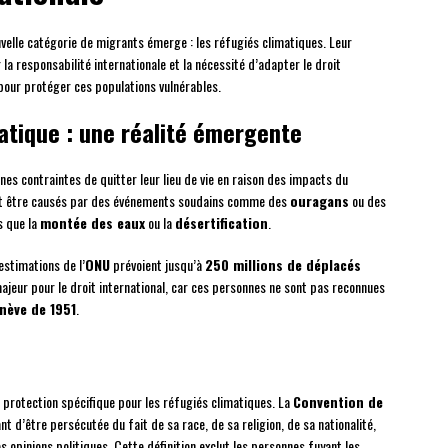
velle catégorie de migrants émerge : les réfugiés climatiques. Leur
 la responsabilité internationale et la nécessité d’adapter le droit
s pour protéger ces populations vulnérables.
matique : une réalité émergente
es contraintes de quitter leur lieu de vie en raison des impacts du
t être causés par des événements soudains comme des
ouragans
ou des
s que la
montée des eaux
ou la
désertification
.
estimations de l’
ONU
prévoient jusqu’à
250 millions de déplacés
majeur pour le droit international, car ces personnes ne sont pas reconnues
nève de 1951
.
e protection spécifique pour les réfugiés climatiques. La
Convention de
 d’être persécutée du fait de sa race, de sa religion, de sa nationalité,
 opinions politiques. Cette définition exclut les personnes fuyant les