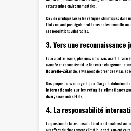
catastrophes environnementales.
Ce vide juridique laisse les réfugiés climatiques dans un
États ne sont pas légalement tenus de les accueillir ou 
ces populations vulnérables.
3. Vers une reconnaissance j
Face à cette lacune, plusieurs initiatives visent à faire év
avancée en reconnaissant le lien entre changement cli
Nouvelle-Zélande
, envisagent de créer des visas spé
Des propositions émergent pour élargir la définition du 
internationale sur les réfugiés climatiques
gag
divergences entre États.
4. La responsabilité internat
La question de la responsabilité internationale est au c
aux effets du changement climatique sont souvent ceux q