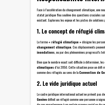
Face à l’accélération du changement climatique, une nou
statut juridique flou soulève des questions cruciales sur
existant. Explorons les enjeux et les pistes de solution
1. Le concept de réfugié cli
Le terme
« réfugié climatique »
désigne les personn
changement climatique
. Ces déplacements peuven
inondations
, ou par des phénomènes progressifs tel
Bien que le nombre exact soit difficile à déterminer, les 
climatiques
d’ici 2050. Cette situation pose un défi 
comme des réfugiés au sens de la
Convention de Ge
2. Le vide juridique actuel
Le cadre juridique international actuel ne prévoit pas d
Genève
définit un réfugié comme une personne craignant
de son appartenance à un certain groupe social ou de ses