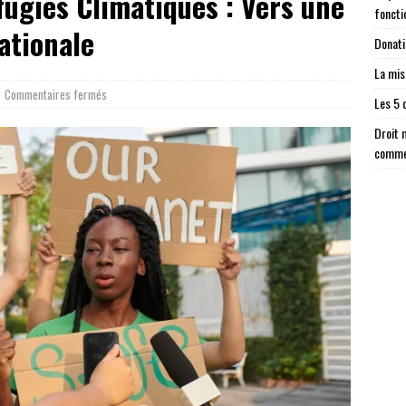
fugiés Climatiques : Vers une
foncti
ationale
Donati
La mis
Commentaires fermés
Les 5 
Droit 
comme